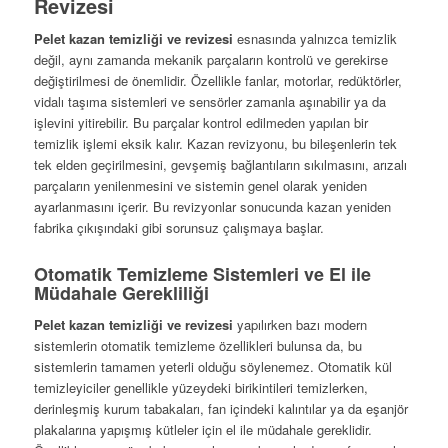
Revizesi
Pelet kazan temizliği ve revizesi
esnasında yalnızca temizlik
değil, aynı zamanda mekanik parçaların kontrolü ve gerekirse
değiştirilmesi de önemlidir. Özellikle fanlar, motorlar, redüktörler,
vidalı taşıma sistemleri ve sensörler zamanla aşınabilir ya da
işlevini yitirebilir. Bu parçalar kontrol edilmeden yapılan bir
temizlik işlemi eksik kalır. Kazan revizyonu, bu bileşenlerin tek
tek elden geçirilmesini, gevşemiş bağlantıların sıkılmasını, arızalı
parçaların yenilenmesini ve sistemin genel olarak yeniden
ayarlanmasını içerir. Bu revizyonlar sonucunda kazan yeniden
fabrika çıkışındaki gibi sorunsuz çalışmaya başlar.
Otomatik Temizleme Sistemleri ve El ile
Müdahale Gerekliliği
Pelet kazan temizliği ve revizesi
yapılırken bazı modern
sistemlerin otomatik temizleme özellikleri bulunsa da, bu
sistemlerin tamamen yeterli olduğu söylenemez. Otomatik kül
temizleyiciler genellikle yüzeydeki birikintileri temizlerken,
derinleşmiş kurum tabakaları, fan içindeki kalıntılar ya da eşanjör
plakalarına yapışmış kütleler için el ile müdahale gereklidir.